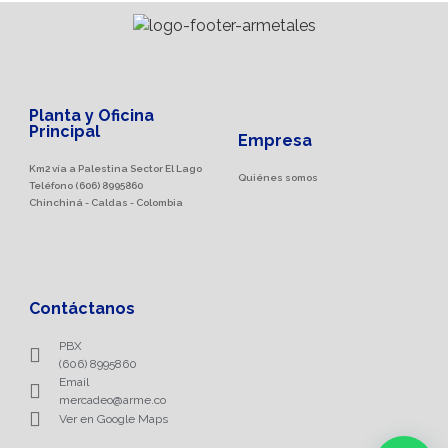
Planta y Oficina
Principal
Empresa
Km2 vía a Palestina Sector El Lago
Quiénes somos
Teléfono (606) 8995860
Chinchiná - Caldas - Colombia
Contáctanos
PBX
(606) 8995860
Email
mercadeo@arme.co
Ver en Google Maps